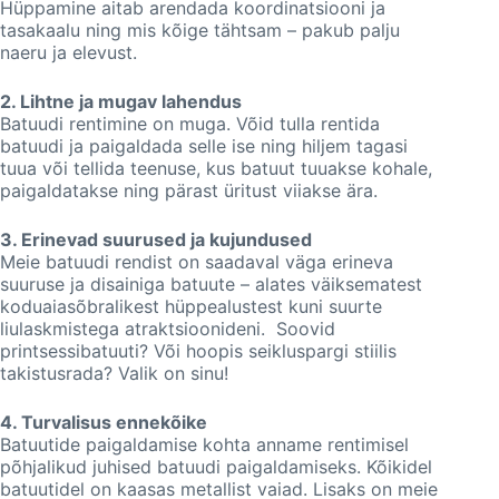
Hüppamine aitab arendada koordinatsiooni ja
tasakaalu ning mis kõige tähtsam – pakub palju
naeru ja elevust.
2. Lihtne ja mugav lahendus
Batuudi rentimine on muga. Võid tulla rentida
batuudi ja paigaldada selle ise ning hiljem tagasi
tuua või tellida teenuse, kus batuut tuuakse kohale,
paigaldatakse ning pärast üritust viiakse ära.
3. Erinevad suurused ja kujundused
Meie batuudi rendist on saadaval väga erineva
suuruse ja disainiga batuute – alates väiksematest
koduaiasõbralikest hüppealustest kuni suurte
liulaskmistega atraktsioonideni. Soovid
printsessibatuuti? Või hoopis seikluspargi stiilis
takistusrada? Valik on sinu!
4. Turvalisus ennekõike
Batuutide paigaldamise kohta anname rentimisel
põhjalikud juhised batuudi paigaldamiseks. Kõikidel
batuutidel on kaasas metallist vaiad. Lisaks on meie