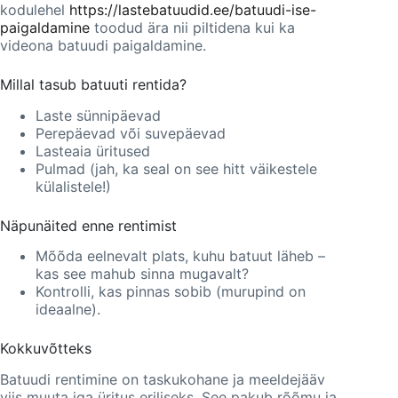
kodulehel
https://lastebatuudid.ee/batuudi-ise-
paigaldamine
toodud ära nii piltidena kui ka
videona batuudi paigaldamine.
Millal tasub batuuti rentida?
Laste sünnipäevad
Perepäevad või suvepäevad
Lasteaia üritused
Pulmad (jah, ka seal on see hitt väikestele
külalistele!)
Näpunäited enne rentimist
Mõõda eelnevalt plats, kuhu batuut läheb –
kas see mahub sinna mugavalt?
Kontrolli, kas pinnas sobib (murupind on
ideaalne).
Kokkuvõtteks
Batuudi rentimine on taskukohane ja meeldejääv
viis muuta iga üritus eriliseks. See pakub rõõmu ja