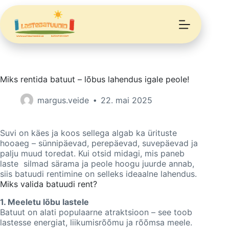
Miks rentida batuut – lõbus lahendus igale peole!
margus.veide
22. mai 2025
Suvi on käes ja koos sellega algab ka ürituste
hooaeg – sünnipäevad, perepäevad, suvepäevad ja
palju muud toredat. Kui otsid midagi, mis paneb
laste silmad särama ja peole hoogu juurde annab,
siis batuudi rentimine on selleks ideaalne lahendus.
Miks valida batuudi rent?
1. Meeletu lõbu lastele
Batuut on alati populaarne atraktsioon – see toob
lastesse energiat, liikumisrõõmu ja rõõmsa meele.