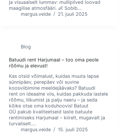
ja visuaalselt lummav: mullipilved loovad
maagilise atmosfääri. 👶 Sobib…
margus.veide
21. juuli 2025
Blog
Batuudi rent Harjumaal – too oma peole
rõõmu ja elevust!
Kas otsid võimalust, kuidas muuta lapse
sünnipäev, perepäev või suvine
koosviibimine meeldejäävaks? Batuudi
rent on ideaalne viis, kuidas pakkuda lastele
rõõmu, liikumist ja palju naeru – ja seda
kõike otse oma koduhoovis! Batuut
OÜ pakub kvaliteetseid laste batuute
rentimiseks Harjumaal – kiirelt, mugavalt ja
turvaliselt.…
margus.veide
15. juuli 2025