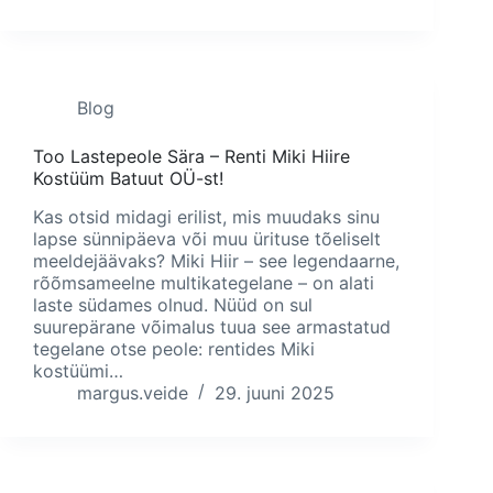
Blog
Too Lastepeole Sära – Renti Miki Hiire
Kostüüm Batuut OÜ-st!
Kas otsid midagi erilist, mis muudaks sinu
lapse sünnipäeva või muu ürituse tõeliselt
meeldejäävaks? Miki Hiir – see legendaarne,
rõõmsameelne multikategelane – on alati
laste südames olnud. Nüüd on sul
suurepärane võimalus tuua see armastatud
tegelane otse peole: rentides Miki
kostüümi…
margus.veide
29. juuni 2025