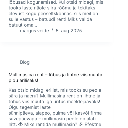
lõbusad kogunemised. Kui otsid midagi, mis
tooks laste näole siira rõõmu ja tekitaks
elevust kogu peoseltskonnas, siis meil on
sulle vastus – batuudi rent! Miks valida
batuut oma…
margus.veide
5. aug 2025
Blog
Mullimasina rent – lõbus ja lihtne viis muuta
pidu eriliseks!
Kas otsid midagi erilist, mis tooks su peole
sära ja naeru? Mullimasina rent on lihtne ja
tõhus viis muuta iga üritus meeldejäävaks!
Olgu tegemist laste
sünnipäeva, aiapeo, pulma või kasvõi firma
suvepäevaga – mullimasin peole on alati
hitt. 🌟 Miks rentida mullimasin? 🎉 Efektne