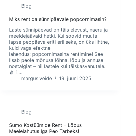
Blog
Miks rentida sünnipäevale popcornimasin?
Laste sünnipäevad on täis elevust, naeru ja
meeldejäävaid hetki. Kui soovid muuta
lapse peopäeva eriti eriliseks, on üks lihtne,
kuid väga efektne
lahendus: popcornimasina rentimine! See
lisab peole mõnusa lõhna, lõbu ja annuse
nostalgiat – nii lastele kui täiskasvanutele.
🍿 1.…
margus.veide
19. juuni 2025
Blog
Sumo Kostüümide Rent – Lõbus
Meelelahutus Iga Peo Tarbeks!