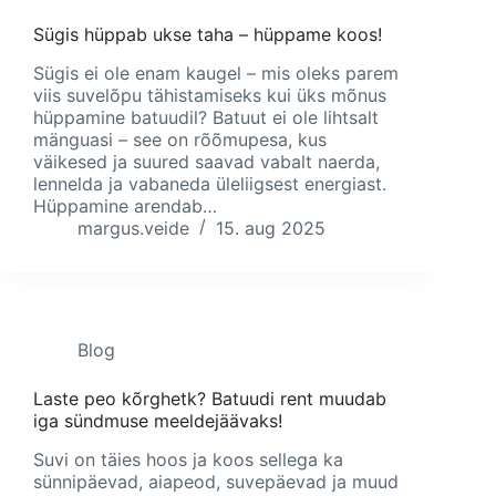
Sügis hüppab ukse taha – hüppame koos!
Sügis ei ole enam kaugel – mis oleks parem
viis suvelõpu tähistamiseks kui üks mõnus
hüppamine batuudil? Batuut ei ole lihtsalt
mänguasi – see on rõõmupesa, kus
väikesed ja suured saavad vabalt naerda,
lennelda ja vabaneda üleliigsest energiast.
Hüppamine arendab…
margus.veide
15. aug 2025
Blog
Laste peo kõrghetk? Batuudi rent muudab
iga sündmuse meeldejäävaks!
Suvi on täies hoos ja koos sellega ka
sünnipäevad, aiapeod, suvepäevad ja muud