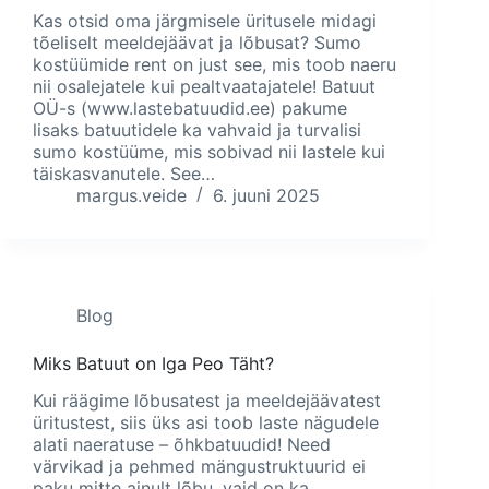
Kas otsid oma järgmisele üritusele midagi
tõeliselt meeldejäävat ja lõbusat? Sumo
kostüümide rent on just see, mis toob naeru
nii osalejatele kui pealtvaatajatele! Batuut
OÜ-s (www.lastebatuudid.ee) pakume
lisaks batuutidele ka vahvaid ja turvalisi
sumo kostüüme, mis sobivad nii lastele kui
täiskasvanutele. See…
margus.veide
6. juuni 2025
Blog
Miks Batuut on Iga Peo Täht?
Kui räägime lõbusatest ja meeldejäävatest
üritustest, siis üks asi toob laste nägudele
alati naeratuse – õhkbatuudid! Need
värvikad ja pehmed mängustruktuurid ei
paku mitte ainult lõbu, vaid on ka