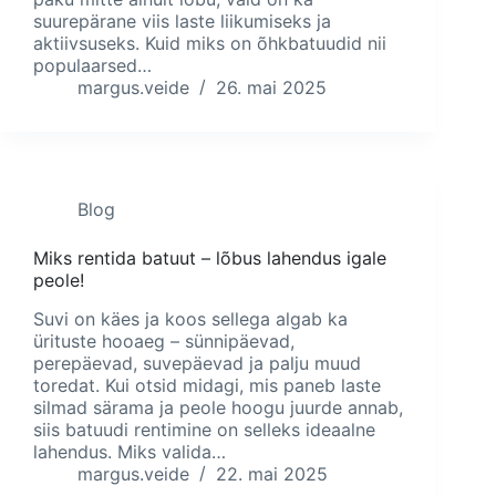
suurepärane viis laste liikumiseks ja
aktiivsuseks. Kuid miks on õhkbatuudid nii
populaarsed…
margus.veide
26. mai 2025
Blog
Miks rentida batuut – lõbus lahendus igale
peole!
Suvi on käes ja koos sellega algab ka
ürituste hooaeg – sünnipäevad,
perepäevad, suvepäevad ja palju muud
toredat. Kui otsid midagi, mis paneb laste
silmad särama ja peole hoogu juurde annab,
siis batuudi rentimine on selleks ideaalne
lahendus. Miks valida…
margus.veide
22. mai 2025